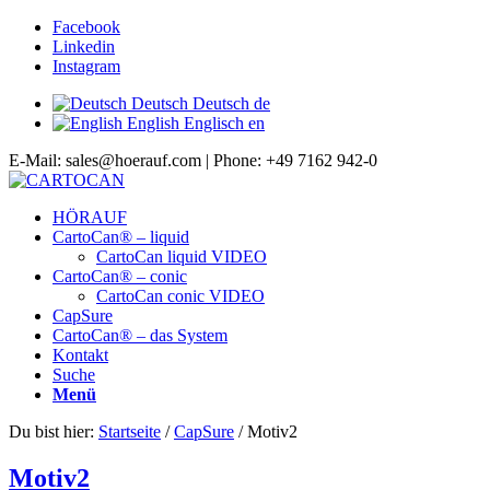
Facebook
Linkedin
Instagram
Deutsch
Deutsch
de
English
Englisch
en
E-Mail: sales@hoerauf.com | Phone: +49 7162 942-0
HÖRAUF
CartoCan® – liquid
CartoCan liquid VIDEO
CartoCan® – conic
CartoCan conic VIDEO
CapSure
CartoCan® – das System
Kontakt
Suche
Menü
Du bist hier:
Startseite
/
CapSure
/
Motiv2
Motiv2