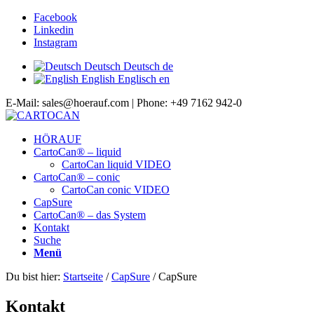
Facebook
Linkedin
Instagram
Deutsch
Deutsch
de
English
Englisch
en
E-Mail: sales@hoerauf.com | Phone: +49 7162 942-0
HÖRAUF
CartoCan® – liquid
CartoCan liquid VIDEO
CartoCan® – conic
CartoCan conic VIDEO
CapSure
CartoCan® – das System
Kontakt
Suche
Menü
Du bist hier:
Startseite
/
CapSure
/
CapSure
Kontakt